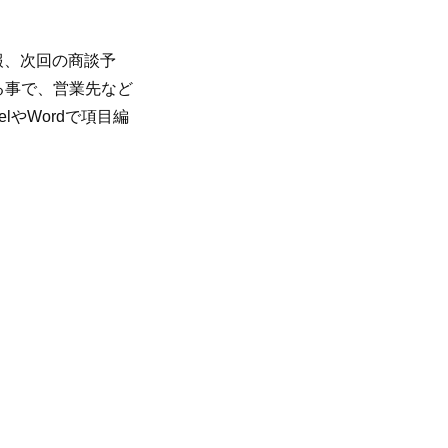
報、次回の商談予
る事で、営業先など
lやWordで項目編