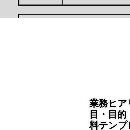
業務ヒア
目・目的・
料テンプ