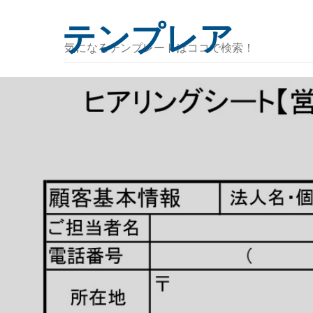
テンプレア
気
に
な
る
テ
ン
プ
レ
ー
ト
は
コ
コ
で
検
索！