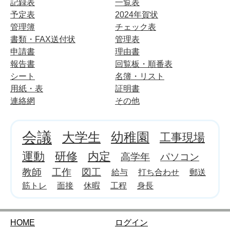
記録表
一覧表
予定表
2024年賀状
管理簿
チェック表
書類・FAX送付状
管理表
申請書
理由書
報告書
回覧板・順番表
シート
名簿・リスト
用紙・表
証明書
連絡網
その他
会議
大学生
幼稚園
工事現場
運動
研修
内定
高学年
パソコン
教師
工作
図工
給与
打ち合わせ
郵送
筋トレ
面接
休暇
工程
身長
HOME
ログイン