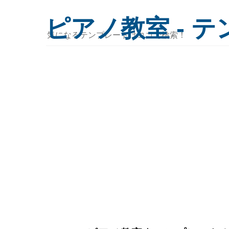
ピアノ教室 - 
気
に
な
る
テ
ン
プ
レ
ー
ト
は
コ
コ
で
検
索！