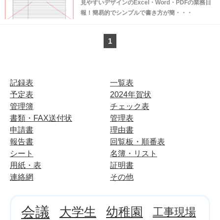
見やすいデザインのExcel・Word・PDFの業務日
報！簡易的でシンプルで書き方が簡・・・
1
記録表
一覧表
予定表
2024年賀状
管理簿
チェック表
書類・FAX送付状
管理表
申請書
理由書
報告書
回覧板・順番表
シート
名簿・リスト
用紙・表
証明書
連絡網
その他
会議
大学生
幼稚園
工事現場