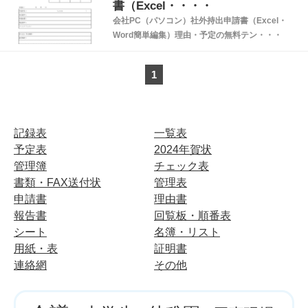
書（Excel・・・・
会社PC（パソコン）社外持出申請書（Excel・
Word簡単編集）理由・予定の無料テン・・・
1
記録表
一覧表
予定表
2024年賀状
管理簿
チェック表
書類・FAX送付状
管理表
申請書
理由書
報告書
回覧板・順番表
シート
名簿・リスト
用紙・表
証明書
連絡網
その他