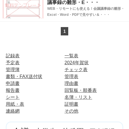
議事録の雛形・E・・・
WEB・リモートにも使える！会議議事録の雛形・
Excel・Word・PDFで見やすい＆・・・
1
記録表
一覧表
予定表
2024年賀状
管理簿
チェック表
書類・FAX送付状
管理表
申請書
理由書
報告書
回覧板・順番表
シート
名簿・リスト
用紙・表
証明書
連絡網
その他