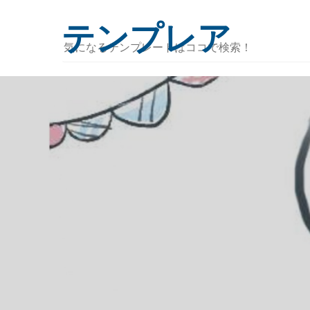
テンプレア
気
に
な
る
テ
ン
プ
レ
ー
ト
は
コ
コ
で
検
索！