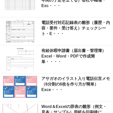
年間の予定を立てる）会社や職場・
Exc・・・
電話受付対応記録表の雛形（履歴・内
容・要件・受け答え）チェックシー
ト・E・・・
有給休暇申請書（届出書・管理簿）
Excel・Word・PDFで作成簡
単・・・・
アサガオのイラスト入り電話伝言メモ
（6分割の6枚を作り方が簡単）
Exce・・・
Word＆Excelの辞表の雛形（例文・
見本・サンプル）用紙を印刷後に