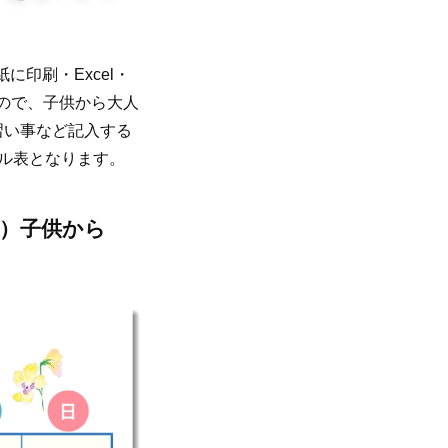
印刷・Excel・
なので、子供から大人
習い事など記入する
ル表となります。
表）子供から