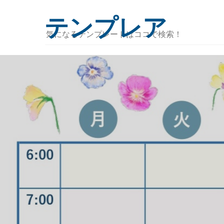
テンプレア
気
に
な
る
テ
ン
プ
レ
ー
ト
は
コ
コ
で
検
索！