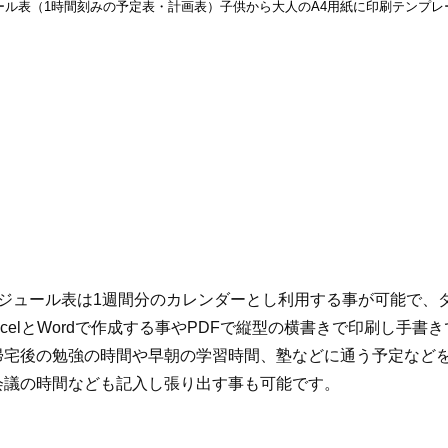
ール表（1時間刻みの予定表・計画表）子供から大人のA4用紙に印刷テンプレ
見本＆サンプル
ケジュール表は1週間分のカレンダーとし利用する事が可能で、
xcelとWordで作成する事やPDFで縦型の横書きで印刷し手書
帰宅後の勉強の時間や早朝の学習時間、塾などに通う予定など
会議の時間なども記入し張り出す事も可能です。