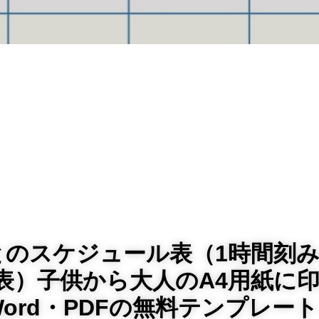
とのスケジュール表（1時間刻
表）子供から大人のA4用紙に
・Word・PDFの無料テンプレー