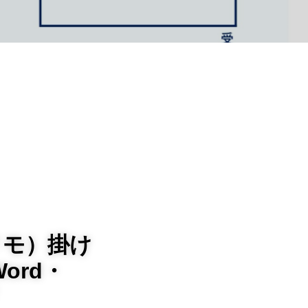
メモ）掛け
ord・