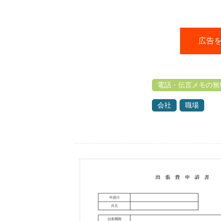
広告
電話・伝言メモの無
会社
職場