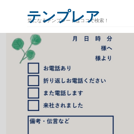
テンプレア
気
に
な
る
テ
ン
プ
レ
ー
ト
は
コ
コ
で
検
索！