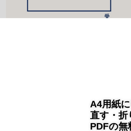
A4用紙
直す・折り
PDFの