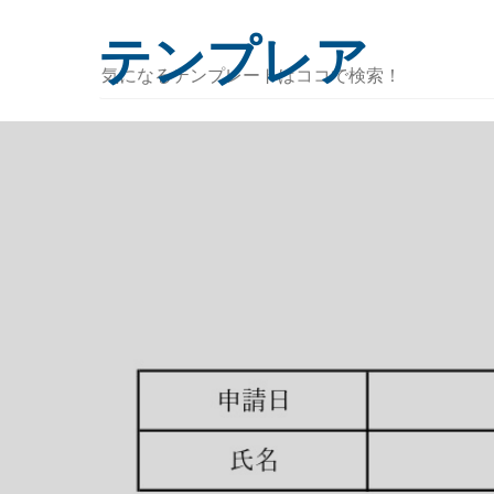
テンプレア
気
に
な
る
テ
ン
プ
レ
ー
ト
は
コ
コ
で
検
索！