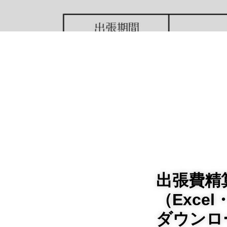
出張費精
（Exce
ダウンロ