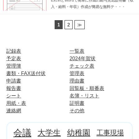
ExcelとWordで簡単に作成の給与見込証明書（収
入・給料・年収）作成が簡易な無料テ・・・
1
2
≫
記録表
一覧表
予定表
2024年賀状
管理簿
チェック表
書類・FAX送付状
管理表
申請書
理由書
報告書
回覧板・順番表
シート
名簿・リスト
用紙・表
証明書
連絡網
その他
会議
大学生
幼稚園
工事現場