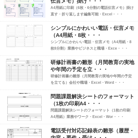
伝言メモ）掛け・・・
A4用紙に印刷（6枚・6分割の電話伝言メモ）掛け
直す・折り返します編集可能・Excel・・・
シンプルにかわいい電話・伝言メモ
（A4用紙・8枚・・・
シンプルにかわいい電話・伝言メモ（A4用紙・8
枚8分割）業務やビジネスと職場・Exce・・・
研修計画書の雛形（月間教育の実地
や年間の予定を立・・・
研修計画書の雛形（月間教育の実地や年間の予定
を立てる）会社や職場・Excel・Word・・・
問題課題解決シートのフォーマット
（1枚の印刷A4・・・
問題課題解決シートのフォーマット（1枚の印刷
A4用紙）業務やワーク・Excel・Wor・・・
電話受付対応記録表の雛形（履歴・
内容・要件・受け・・・