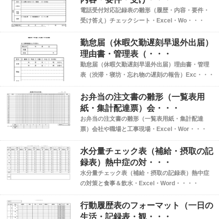
電話受付対応記録表の雛形（履歴・内容・要件・
受け答え）チェックシート・Excel・Wo・・・
勤怠届（休暇欠勤遅刻早退外出届）
理由書・管理表（・・・
勤怠届（休暇欠勤遅刻早退外出届）理由書・管理
表（渋滞・寝坊・忘れ物の遅刻の報告）Exc・・・
お弁当の注文書の雛形（一覧表用
紙・集計配達票）会・・・
お弁当の注文書の雛形（一覧表用紙・集計配達
票）会社や職場と工事現場・Excel・Wor・・・
水分量チェック表（補給・摂取の記
録表）熱中症の対・・・
水分量チェック表（補給・摂取の記録表）熱中症
の対策と食事＆飲水・Excel・Word・・・・
行動履歴表のフォーマット（一日の
生活・記録表・観・・・